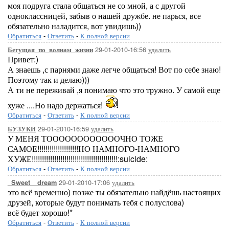
моя подруга стала общаться не со мной, а с другой
одноклассницей, забыв о нашей дружбе. не парься, все
обязательно наладится, вот увидишь))
Обратиться
-
Ответить
-
К полной версии
29-01-2010-16:56
удалить
Бегущая_по_волнам_жизни
Привет:)
А знаешь ,с парнями даже легче общаться! Вот по себе знаю!
Поэтому так и делаю)))
А ти не переживай ,я понимаю что это тружно. У самой еще
хуже ....Но надо держаться!
Обратиться
-
Ответить
-
К полной версии
29-01-2010-16:59
удалить
БУЗУКИ
У МЕНЯ ТООООООООООООЧНО ТОЖЕ
САМОЕ!!!!!!!!!!!!!!!!!!!!НО НАМНОГО-НАМНОГО
ХУЖЕ!!!!!!!!!!!!!!!!!!!!!!!!!!!!!!!!!!!!!!!!!!:suicide:
Обратиться
-
Ответить
-
К полной версии
29-01-2010-17:06
удалить
_Sweet__dream
это всё временно) позже ты обязательно найдёшь настоящих
друзей, которые будут понимать тебя с полуслова)
всё будет хорошо!*
Обратиться
-
Ответить
-
К полной версии