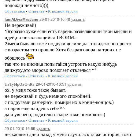
подожди немного))))
Обратиться
-
Ответить
-
К полной версии
29-01-2010-16:48
удалить
IamADivaMrsJane
Не переживай)
1)гораздо хуже если есть парень.разделяющий твои мысли и
идей,но не являющийся ТВОИМ...
2)меня бывало тоже подруги делили,да..это адско,но просто
с возрастом это прошло.Хотя без разговора на троих не
обошлось
так что не кисни,а попытайся устроить какую нибудь
движуху,это здорово помогает отвлечься ^^
Обратиться
-
Ответить
-
К полной версии
29-01-2010-16:51
удалить
ТаТуИрОвОчКа
ох, у меня тоже такое бывает..
не переживай и будь немного спокойней.
с подругами разберись. помири их в конце-концов.)
а парня ещё найдёшь себе ^^
да и уверена, родители вскоре тоже помирятся.)
Обратиться
-
Ответить
-
К полной версии
29-01-2010-16:55
удалить
нескаолько дней назад у меня случилась та же история, токо