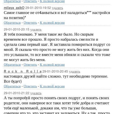
Обратиться
-
Ответить
-
К полной версии
29-01-2010-19:52
удалить
milaya_zaikO
Самое главное не от4аиваться и всё наладиться*** настройся
на позитив)*
Обратиться
-
Ответить
-
К полной версии
29-01-2010-20:15
удалить
Я тебя понимаю. У меня такое же было. Но скорым
временем все прошло. Я просто набралась смелости и
сделала сама первый шаг. Я заставила помириться подруг со
мной. Я сказала что просто не могу жить без них. Когда они
это услышали, то все вместе меня обняли и сказали что тоже
не могут жить без меня.
Обратиться
-
Ответить
-
К полной версии
29-01-2010-20:45
удалить
R_o_c_k__n__R_o_l_l_a
настоящих друзей найти сложно. тут необходимо терпение.
Все будет)
Обратиться
-
Ответить
-
К полной версии
29-01-2010-21:22
удалить
А ты попробуй просто понять своих подруг, и понять своих
родителе, они наверное все таки хотят тебе добра и считают
тебя ещё маленькой, докажи им, что ты уже большая,
соверши что то, что заставит их задуматься. Ну а так, просто