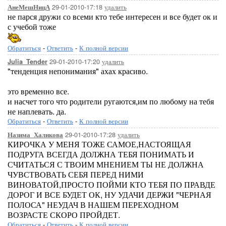
29-01-2010-17:18
удалить
АнеМешНицА
не парся дружи со всеми кто тебе интересен и все будет ок и
с учебой тоже
Обратиться
-
Ответить
-
К полной версии
29-01-2010-17:20
удалить
Julia_Tender
"тенденция непонимания" ахах красиво.
это временно все.
и насчет того что родители ругаются,им по любому на тебя
не наплевать. да.
Обратиться
-
Ответить
-
К полной версии
29-01-2010-17:28
удалить
Назима_Халикова
КИРОЧКА У МЕНЯ ТОЖЕ САМОЕ,НАСТОЯЩАЯ
ПОДРУГА ВСЕГДА ДОЛЖНА ТЕБЯ ПОНИМАТЬ И
СЧИТАТЬСЯ С ТВОИМ МНЕНИЕМ ТЫ НЕ ДОЛЖНА
ЧУВСТВОВАТЬ СЕБЯ ПЕРЕД НИМИ
ВИНОВАТОЙ,ПРОСТО ПОЙМИ КТО ТЕБЯ ПО ПРАВДЕ
ДОРОГ И ВСЕ БУДЕТ ОК, НУ УДАЧИ ДЕРЖИ "ЧЕРНАЯ
ПОЛОСА" НЕУДАЧ В НАШЕМ ПЕРЕХОДНОМ
ВОЗРАСТЕ СКОРО ПРОЙДЕТ.
Обратиться
-
Ответить
-
К полной версии