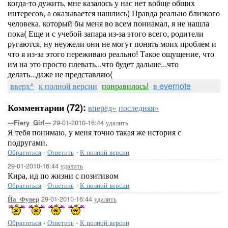
когда-то дужить, мне казалось у нас нет вобще общих
интересов, а оказывается нашлись) Правда реально близкого
человека. который бы меня во всем пониамал, я не нашла
пока( Еще и с учебой запара из-за этого всего, родители
ругаются, ну неужели они не могут понять моих проблем и
что я из-за этого переживаю реально! Такое ощущение, что
им на это просто плевать...что будет дальше...что
делать...даже не представляю(
вверх^
к полной версии
понравилось!
в evernote
Комментарии (72):
вперёд»
последняя»
29-01-2010-16:44
удалить
---Fiery_Girl---
Я тебя понимаю, у меня точно такая же история с
подругами.
Обратиться
-
Ответить
-
К полной версии
29-01-2010-16:44
удалить
Кира, ид по жизни с позитивом
Обратиться
-
Ответить
-
К полной версии
29-01-2010-16:44
удалить
Йа_Фупер
Обратиться
-
Ответить
-
К полной версии