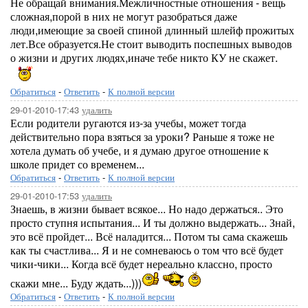
Не обращай внимания.Межличностные отношения - вещь
сложная,порой в них не могут разобраться даже
люди,имеющие за своей спиной длинный шлейф прожитых
лет.Все образуется.Не стоит выводить поспешных выводов
о жизни и других людях,иначе тебе никто КУ не скажет.
Обратиться
-
Ответить
-
К полной версии
29-01-2010-17:43
удалить
Если родители ругаются из-за учебы, может тогда
действительно пора взяться за уроки? Раньше я тоже не
хотела думать об учебе, и я думаю другое отношение к
школе придет со временем...
Обратиться
-
Ответить
-
К полной версии
29-01-2010-17:53
удалить
Знаешь, в жизни бывает всякое... Но надо держаться.. Это
просто ступня испытания... И ты должно выдержать... Знай,
это всё пройдет... Всё наладится... Потом ты сама скажешь
как ты счастлива... Я и не сомневаюсь о том что всё будет
чики-чики... Когда всё будет нереально классно, просто
скажи мне... Буду ждать...)))
Обратиться
-
Ответить
-
К полной версии