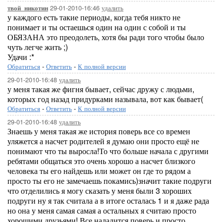
29-01-2010-16:46
удалить
твой_никотин
у каждого есть такие периоды, когда тебя никто не
понимает и ты остаешься один на один с собой и ты
ОБЯЗАНА это преодолеть, хотя бы ради того чтобы было
чуть легче жить ;)
Удачи :*
Обратиться
-
Ответить
-
К полной версии
29-01-2010-16:48
удалить
у меня такая же фигня бывает, сейчас дружу с людьми,
которых год назад придурками называла, вот как бывает(
Обратиться
-
Ответить
-
К полной версии
29-01-2010-16:48
удалить
Знаешь у меня такая же история поверь все со времен
уляжется а насчет родителей я думаю они просто ещё не
понимают что ты выросла!То что больше начала с другими
ребятами общаться это очень хорошо а насчет близкого
человека ты его найдешь или может он где то рядом а
просто ты его не замечаешь покамись)значит такие подруги
что отделились я могу сказать у меня были 3 хороших
подруги ну я так считала а в итоге осталась 1 и я даже рада
но она у меня самая самая а остальных я считаю просто
хорошими друзьями! Все наладится поверь и просто