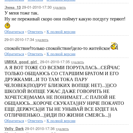
29-01-2010-17:30
удалить
Эмма_13
У меня тоже так.
Ну не переживай скоро они поймут какую погдугу теряют!
Обратиться
-
Ответить
-
К полной версии
29-01-2010-17:34
удалить
спокойствие!только спокойствие!дело-то житейское
Обратиться
-
Ответить
-
К полной версии
29-01-2010-17:35
удалить
UMIKA_good_girl_
А Я ВОТ ТОЖЕ СО ВСЕМИ ПОРУГАЛАСЬ...СЕЙЧАС
ТОЛЬКО ОБЩАЮСЬ СО СТАРШИМ БРАТОМ И ЕГО
ДРУЖКАМИ...И ТО ТАМ ТОКА ПАРУ
ЧЕЛОВЕК(ПОДРУГ БЛИЗКИХ ВОПЩЕ НЕТ)...)))СО
ШКОЛОЙ ВОПЩЕ УЖАС ДАЖЕ ГОВОРИТЬ НЕ
ХОЧЕТСЯ))МАМА НЕ ПОНИМАЕТ...С ПАПОЙ НЕ
ОБЩАЮСЬ...КОРОЧЕ СКУКАТА))НУ НИЧЕ ПОКАЧТО
ЕЩЕ ДЕРЖУСЬ))И ТЫ НЕ УНЫВАЙ ВСЕ БУДЕТ НА
ОТЛИЧНЕНЬКО...))ИДИ ПО ЖИЗНИ СМЕЯСЬ...))
Обратиться
-
Ответить
-
К полной версии
29-01-2010-17:36
удалить
Velly_Dark