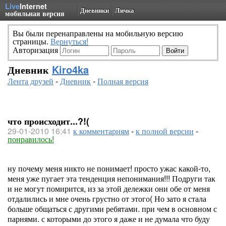
Live
Internet
Дневники
Личка
мобильная версия
Вы были перенаправлены на мобильную версию
страницы.
Вернуться!
Авторизация
Дневник
Kiro4ka
Лента друзей
-
Дневник
-
Полная версия
что происходит...?!(
29-01-2010 16:41
к комментариям
-
к полной версии
-
понравилось!
ну почему меня никто не понимает! просто ужас какой-то,
меня уже пугает эта тенденция непонимания!!! Подруги так
и не могут помирится, из за этой дележки они обе от меня
отдалились и мне очень грустно от этого( Но зато я стала
больше общаться с другими ребятами. при чем в основном с
парнями. с которыми до этого я даже и не думала что буду