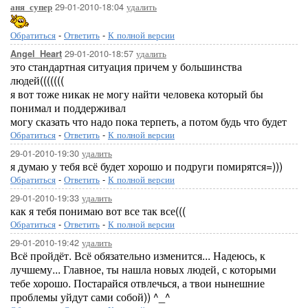
29-01-2010-18:04
удалить
аня_супер
Обратиться
-
Ответить
-
К полной версии
29-01-2010-18:57
удалить
Angel_Heart
это стандартная ситуация причем у большинства
людей(((((((
я вот тоже никак не могу найти человека который бы
понимал и поддерживал
могу сказать что надо пока терпеть, а потом будь что будет
Обратиться
-
Ответить
-
К полной версии
29-01-2010-19:30
удалить
я думаю у тебя всё будет хорошо и подруги помирятся=)))
Обратиться
-
Ответить
-
К полной версии
29-01-2010-19:33
удалить
как я тебя понимаю вот все так все(((
Обратиться
-
Ответить
-
К полной версии
29-01-2010-19:42
удалить
Всё пройдёт. Всё обязательно изменится... Надеюсь, к
лучшему... Главное, ты нашла новых людей, с которыми
тебе хорошо. Постарайся отвлечься, а твои нынешние
проблемы уйдут сами собой)) ^_^