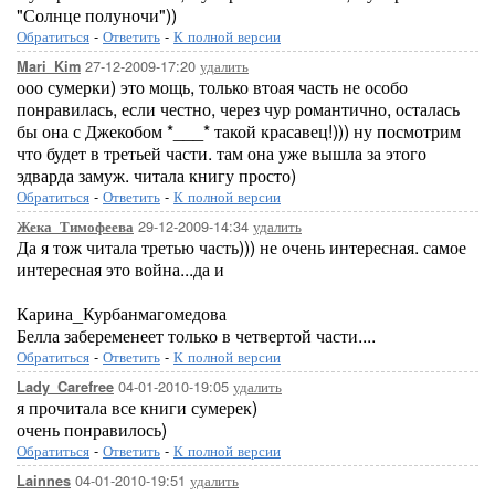
"Солнце полуночи"))
Обратиться
-
Ответить
-
К полной версии
27-12-2009-17:20
удалить
Mari_Kim
ооо сумерки) это мощь, только втоая часть не особо
понравилась, если честно, через чур романтично, осталась
бы она с Джекобом *___* такой красавец!))) ну посмотрим
что будет в третьей части. там она уже вышла за этого
эдварда замуж. читала книгу просто)
Обратиться
-
Ответить
-
К полной версии
29-12-2009-14:34
удалить
Жека_Тимофеева
Да я тож читала третью часть))) не очень интересная. самое
интересная это война...да и
Карина_Курбанмагомедова
Белла забеременеет только в четвертой части....
Обратиться
-
Ответить
-
К полной версии
04-01-2010-19:05
удалить
Lady_Carefree
я прочитала все книги сумерек)
очень понравилось)
Обратиться
-
Ответить
-
К полной версии
04-01-2010-19:51
удалить
Lainnes