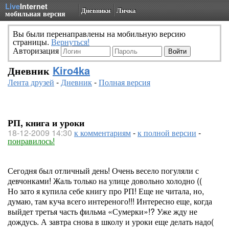
Live
Internet
Дневники
Личка
мобильная версия
Вы были перенаправлены на мобильную версию
страницы.
Вернуться!
Авторизация
Дневник
Kiro4ka
Лента друзей
-
Дневник
-
Полная версия
РП, книга и уроки
18-12-2009 14:30
к комментариям
-
к полной версии
-
понравилось!
Сегодня был отличный день! Очень весело погуляли с
девчонками! Жаль только на улице довольно холодно ((
Но зато я купила себе книгу про РП! Еще не читала, но,
думаю, там куча всего интереного!!! Интересно еще, когда
выйдет третья часть фильма «Сумерки»!? Уже жду не
дождусь. А завтра снова в школу и уроки еще делать надо(