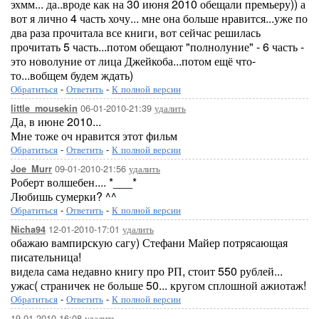
эхмм... да..вроде как на 30 июня 2010 обещали премьеру)) а
вот я лично 4 часть хочу... мне она больше нравится...уже по
два раза прочитала все книги, вот сейчас решилась
прочитать 5 часть...потом обещают "полнолуние" - 6 часть -
это новолуние от лица Джейкоба...потом ещё что-
то...вобщем будем ждать)
Обратиться
-
Ответить
-
К полной версии
06-01-2010-21:39
удалить
little_mousekin
Да, в июне 2010...
Мне тоже оч нравится этот фильм
Обратиться
-
Ответить
-
К полной версии
09-01-2010-21:56
удалить
Joe_Murr
Роберт волшебен.... *___*
Любишь сумерки? ^^
Обратиться
-
Ответить
-
К полной версии
12-01-2010-17:01
удалить
Nicha94
обажаю вампирскую сагу) Стефани Майер потрясающая
писательница!
видела сама недавно книгу про РП, стоит 550 рублей...
ужас( страничек не больше 50... кругом сплошной ажиотаж!
Обратиться
-
Ответить
-
К полной версии
19-01-2010-16:08
удалить