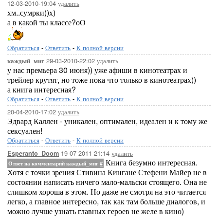
12-03-2010-19:04
удалить
хм..сумрки))х)
а в какой ты классе?оО
Обратиться
-
Ответить
-
К полной версии
29-03-2010-22:02
удалить
каждый_миг
у нас премьера 30 июня)) уже афиши в кинотеатрах и
трейлер крутят, но тоже пока что только в кинотеатрах))
а книга интересная?
Обратиться
-
Ответить
-
К полной версии
20-04-2010-17:02
удалить
Эдвард Каллен - уникален, оптимален, идеален и к тому же
сексуален!
Обратиться
-
Ответить
-
К полной версии
19-07-2011-21:14
удалить
Esperanto_Doom
Книга безумно интересная.
Ответ на комментарий каждый_миг
#
Хотя с точки зрения Стивина Кингане Стефени Майер не в
состоянии написать ничего мало-мальски стоящего. Она не
слишком хороша в этом. Но даже не смотря на это читается
легко, а главное интересно, так как там больше диалогов, и
можно лучше узнать главных героев не желе в кино)