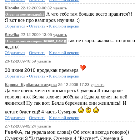
22-12-2009-00:32
удалить
Kiro4ka
А что тебе там больше всего нравится?!
Ответ на комментарий
#
Я вот все про вампиров изучила! :)
Обратиться
-
Ответить
-
К полной версии
22-12-2009-13:05
удалить
Kiro4ka
так не скоро...жалко...что долго
Ответ на комментарий Rosalit_Hale
#
ждать(
Обратиться
-
Ответить
-
К полной версии
23-12-2009-18:59
удалить
30 июня 2010 вроде,как премьера
Обратиться
-
Ответить
-
К полной версии
25-12-2009-17:23
удалить
Карина_Курбанмагомедова
Да мне очень хочется посмотреть Сумерки 3 там вроде
говорят что: Белла захочет ребёнка а Едвард хочет на ней
женится!! Ну так вот: Белла беременна они женились!! И
кстате будет ещё 4 часть Сумерок
Обратиться
-
Ответить
-
К полной версии
27-12-2009-02:24
удалить
Fee4kA, ты украла мои слова)) Об этом я всегда говорю))
Сумерки 3 "Затмение, Сумерки 4 "Рассвет", Сумерки 5