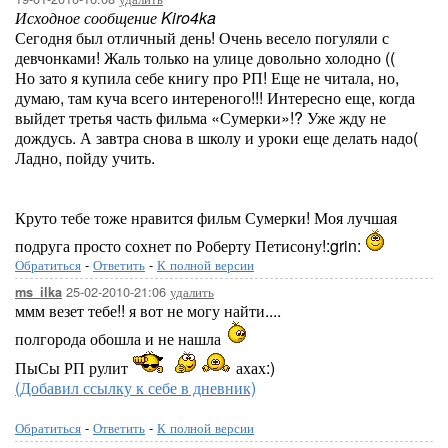
Исходное сообщение Kiro4ka
Сегодня был отличный день! Очень весело погуляли с
девчонками! Жаль только на улице довольно холодно ((
Но зато я купила себе книгу про РП! Еще не читала, но,
думаю, там куча всего интереного!!! Интересно еще, когда
выйдет третья часть фильма «Сумерки»!? Уже жду не
дождусь. А завтра снова в школу и уроки еще делать надо(
Ладно, пойду учить.
Круто тебе тоже нравится фильм Сумерки! Моя лучшая
подруга просто сохнет по Роберту Петисону!:grin:
Обратиться
-
Ответить
-
К полной версии
25-02-2010-21:06
удалить
ms_ilka
ммм везет тебе!! я вот не могу найти....
полгорода обошла и не нашла
ПыСы РП рулит
ахах:)
(Добавил ссылку к себе в дневник)
Обратиться
-
Ответить
-
К полной версии