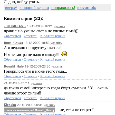
Ладно, пойду учить.
вверх^
к полной версии
понравилось!
в evernote
Комментарии (23):
18-12-2009-16:21
удалить
-_OLIMPIAS_-
правильно ученье свет а не ученье тьма!)))
Обратиться
-
Ответить
-
К полной версии
18-12-2009-18:53
удалить
Вика_Сокол
А я недавно по-другому сказала!
И мне завтра не надо в школу!!!
Обратиться
-
Ответить
-
К полной версии
18-12-2009-23:30
удалить
Rosalit_Hale
Говорилось что в июне этого года...
Обратиться
-
Ответить
-
К полной версии
21-12-2009-21:11
удалить
да точно самой интересно когда будет сумерки.."3"....очень
люблю этоот фильм!!
Обратиться
-
Ответить
-
К полной версии
22-12-2009-00:31
удалить
Kiro4ka
а где, если не секрет?
Ответ на комментарий Rosalit_Hale
#
Обратиться
-
Ответить
-
К полной версии